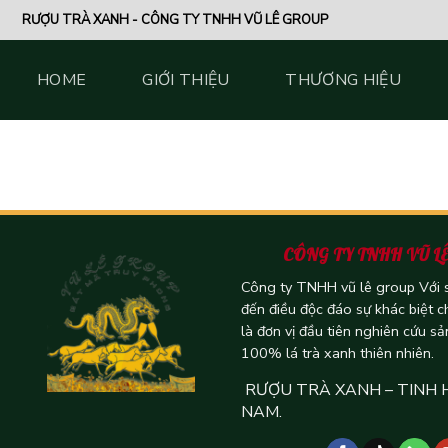
Skip
RƯỢU TRÀ XANH - CÔNG TY TNHH VŨ LÊ GROUP
to
content
HOME
GIỚI THIỆU
THƯƠNG HIỆU
CÔNG TY TNHH VŨ L
Công ty TNHH vũ lê group Với
đến điều độc đáo sự khác biệt c
là đơn vị đầu tiên nghiên cứu sả
100% lá trà xanh thiên nhiên.
RƯỢU TRÀ XANH – TINH 
NAM.