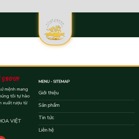
Ê GROUP
MENU - SITEMAP
 sứ mệnh mang
Giới thiệu
húng tôi tự hào
n xuất rượu từ
Sản phẩm
Tin tức
HOA VIỆT
Liên hệ