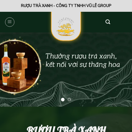
Skip
RƯỢU TRÀ XANH - CÔNG TY TNHH VŨ LÊ GROUP
to
content
0
RƯỢU TRÀ XANH