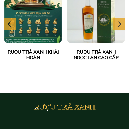
RƯỢU TRÀ XANH
RƯỢU TRÀ XANH
HƯƠNG NHÀI
HƯƠNG QUẾ CAO CẤP
RƯỢU TRÀ XANH
RƯỢU TRÀ XANH